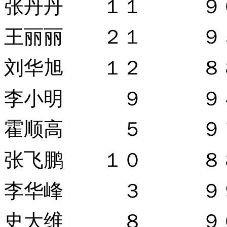
张丹丹 １１ ９
王丽丽 ２１ ９
刘华旭 １２ ８
李小明 ９ ９
霍顺高 ５ ９
张飞鹏 １０ ８
李华峰 ３ ９
史大维 ８ ９