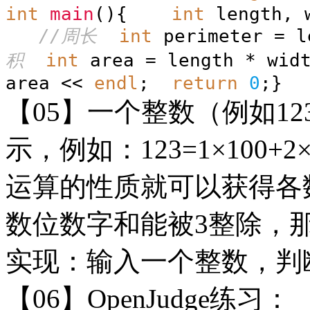
int
main
(){
int
length,
//周长
int
perimeter = l
积
int
area = length * wi
area <<
endl
;
return
0
;}
【
05】一个整数（例如1
示，例如：123=1×100+
运算的性质就可以获得各
数位数字和能被3整除，
实现：输入一个整数，判
【
06】OpenJudge练习：