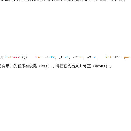
距离
int
main
(){
int
x1=
39
, y1=
22
, x2=
11
, y2=
5
;
int
d2 =
pow
形）的程序有缺陷（bug），请把它找出来并修正（debug）。