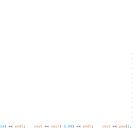
·
·
·
·
·
·
·
·
·
·
·
·
·
·
·
14
) <<
endl
;
cout
<<
ceil
(
-3.99
) <<
endl
;
cout
<<
pow
(
2
,