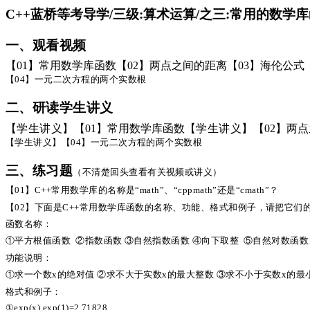
C++蓝桥等考导学/三级:算术运算/之三:常用的数学库
一、观看视频
【
01】常用数学库函数【02】两点之间的距离【03】海伦公式
【
04】一元二次方程的两个实数根
二、研读学生讲义
【学生讲义】
【
01】常用数学库函数
【学生讲义】
【
02】两
【学生讲义】【
04】一元二次方程的两个实数根
三、练习题
（不清楚回头查看有关视频或讲义）
【
01】C++常用数学库的名称是“math”、“cppmath”还是“cmath”？
【
02】下面是C++常用数学库函数的名称、功能、格式和例子，请把它们
函数名称：
①平方根值函数 ②指数函数 ③自然指数函数 ④向下取整 ⑤自然对数函数
功能说明：
①求一个数x的绝对值 ②求不大于实数x的最大整数 ③求不小于实数x的最
格式和例子：
①exp(x) exp(1)=2.71828