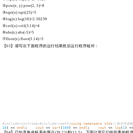
②pow(x, y) pow(2, 3)=8
③sqrt(x) sqrt(25)=5
④log(x) log(10)=2.30259
⑤ceil(x) ceil(3.14)=4
⑥abs(x) abs(-5)=5
⑦floor(x) floor(3.14)=3
【
03】请写出下面程序的运行结果然后运行程序核对：
#
include<iostream>#include<cmath>
using
namespace
std
;
//数学库函
10
) <<
endl
;
cout
<<
sqrt
(
169
) <<
endl
;
cout
<<
log
(
1
) <
【
04】已知直角坐标系中两点(39,22)和(11,5)，下面计算它们的