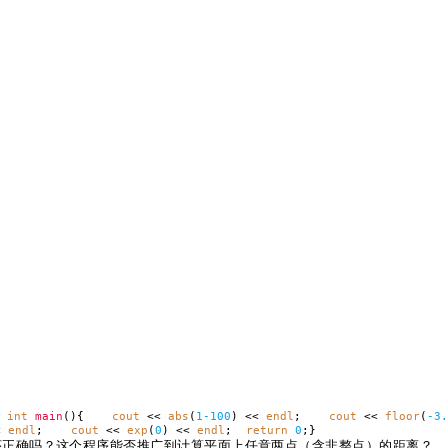
数
int
main
(){
cout
<<
abs
(
1-100
) <<
endl
;
cout
<<
floor
(
-3.
<
endl
;
cout
<<
exp
(
0
) <<
endl
;
return
0
;}
距离的程序正确吗？这个程序能否推广到计算平面上任意两点（含非整点）的距离？