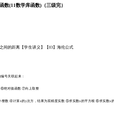
函数(11数学库函数)（三级完）
点之间的距离
【学生讲义】
【
03】海伦公式
的编号关联起来：
 ⑥绝对值函数 ⑦向上取整
小整数 ④计算x的y次方，结果为双精度实数 ⑤求实数x的平方根 ⑥求实数x