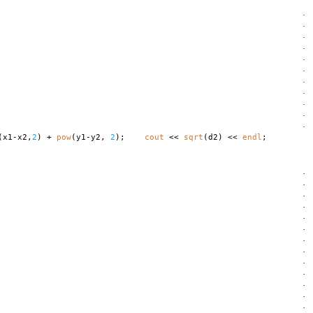
·
·
·
·
·
·
·
·
·
·
·
(x1-x2,
2
) +
pow
(y1-y2,
2
);
cout
<<
sqrt
(d2) <<
endl
;
·
·
·
·
·
·
·
·
·
·
·
·
·