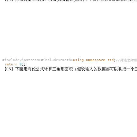
#include<iostream>#include<cmath>
using
namespace
std
;
//两点之间
return
0
;}
【
05】下面用海伦公式计算三角形面积（假设输入的数据都可以构成一个三角