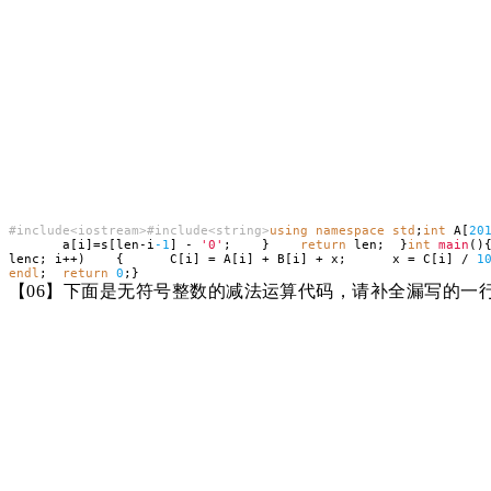
#include<iostream>#include<string>
using
namespace
std
;
int
A[
20
a[i]=s[len-i
-1
] -
'0'
; }
return
len; }
int
main
(
lenc; i++) { C[i] = A[i] + B[i] + x; x = C[i] /
1
endl
;
return
0
;}
【
06】下面是无符号整数的减法运算代码，请补全漏写的一