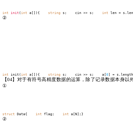
int
init
(
int
a[]){
string
s; cin >> s;
int
len = s.l
②
int
init(
int
a[]){
string
s; cin >> s; a[
0
] = s.len
【
04】对于有符号高精度数据的运算，除了记录数据本身以
①
struct
Data{
int
flag;
int
a[N];}
②