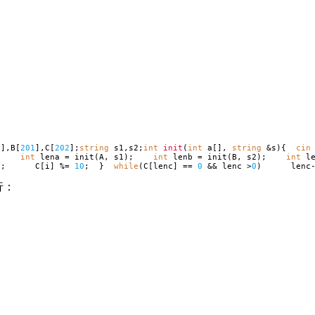
1
],B[
201
],C[
202
];
string
s1,s2;
int
init
(
int
a[],
string
&s){
cin
){
int
lena = init(A, s1);
int
lenb = init(B, s2);
int
le
0
; C[i] %=
10
; }
while
(C[lenc] ==
0
&& lenc >
0
) lenc
行：