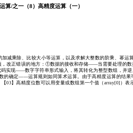
精度运算/之一（8）高精度运算（一）
的加减
乘除、比较大小等运算，以及求解大整数的阶乘、幂运
项，改正错误的地方：
①数据的接收和存储——
当需要处理的数
代码实现——
数字字符串形式输入，将其转化为整型数组，并逆
位数的确定——运算规则如同算术运算。由于高精度运算的结果
03】高精度位数可以用变量或数组第一个值（array[0]）