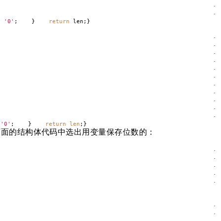
·
·
-
'0'
; }
return
len;}
·
·
·
·
·
·
·
·
·
·
·
-
'0'
; }
return
len
;}
下面的结构体代码中选出用变量保存位数的：
·
·
·
·
·
·
·