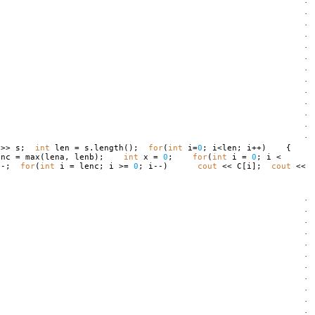
·
·
·
·
·
·
·
·
·
·
·
·
·
>> s;
int
len = s.length();
for
(
int
i=
0
; i<len; i++) {
nc = max(lena, lenb);
int
x =
0
;
for
(
int
i =
0
; i <
--;
for
(
int
i = lenc; i >=
0
; i--)
cout
<< C[i];
cout
<<
·
·
·
·
·
·
·
·
·
·
·