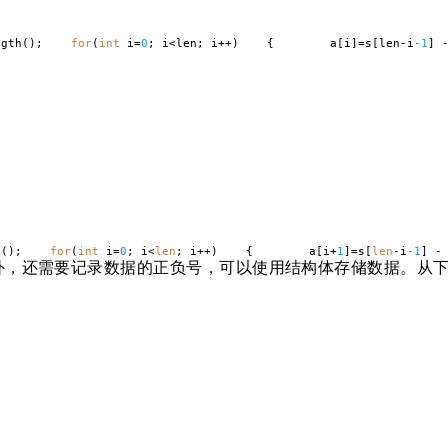
ength();
for
(
int
i=
0
; i<len; i++) { a[i]=s[len-i
-1
] 
gth();
for
(
int
i=
0
; i<
len
; i++) { a[i+
1
]=s[
len
-i
-1
] 
外，还需要记录数据的正负号，可以使用结构体存储数据。从