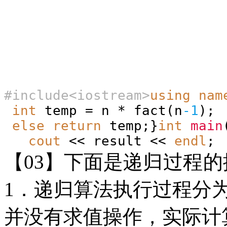
#
include<iostream>
using
nam
int
temp = n * fact(n
-1
)
else
return
temp;}
int
main
cout
<< result <<
endl
【
03】下面是
递归过程的
1．递归算法执行过程分
并没有求值操作，实际计