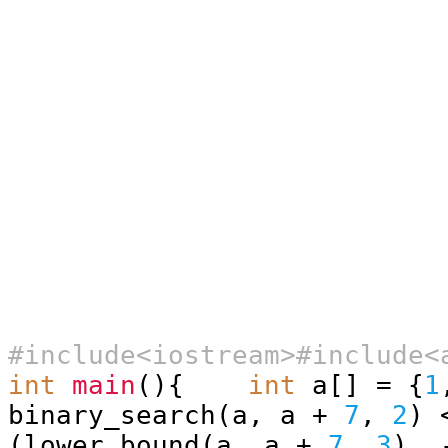
#include<iostream>#include<
int
main
(){
int
a[] = {
1
binary_search(a, a +
7
,
2
) 
(lower_bound(a, a +
7
,
3
) 