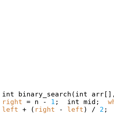
int binary_search(int arr[
right
= n -
1
; int mid;
w
left
+ (
right
-
left
) /
2