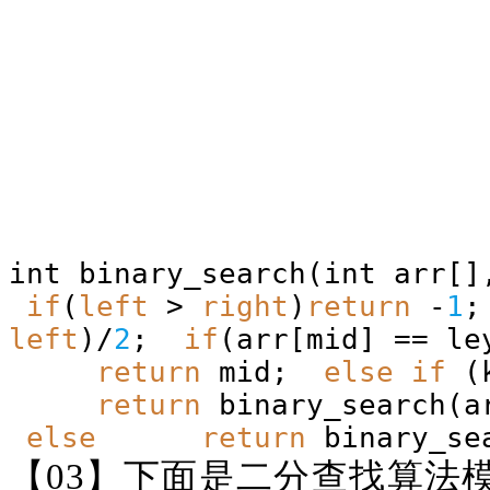
int binary_search(int arr[
if
(
left
>
right
)
return
-
1
;
left
)/
2
;
if
(arr[mid] == le
return
mid;
else
if
(k
return
binary_search(a
else
return
binary_se
【
03】下面是二分查找算法