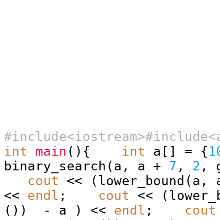
#include<iostream>#include<
int
main
(){
int
a[] = {
1
binary_search(a, a +
7
,
2
, 
cout
<< (lower_bound(a,
<<
endl
;
cout
<< (lower_
()) - a ) <<
endl
;
cout