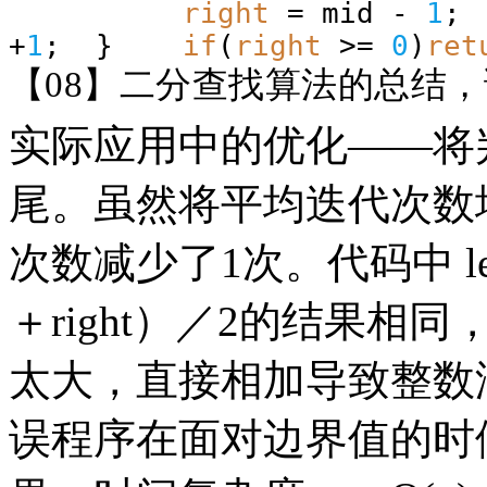
right
= mid -
1
+
1
; }
if
(
right
>=
0
)
ret
【
08】二分查找算法的总结
实际应用中的优化
——将
尾。虽然将平均迭代次数
次数减少了1次。代码中 left＋（
＋right）／2的结果相同，但是
太大，直接相加导致整数
误程序在面对边界值的时