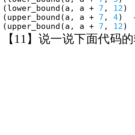
(lower_bound(a, a +
7
,
12
) 
(upper_bound(a, a +
7
,
4
) 
(upper_bound(a, a +
7
,
12
) 
【
11】说一说下面代码