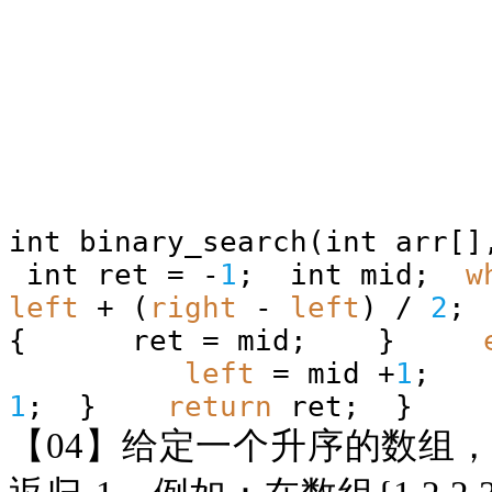
int binary_search(int arr[
int ret = -
1
; int mid;
w
left
+ (
right
-
left
) /
2
{ ret = mid; }
left
= mid +
1
1
; }
return
ret; }
【
04】给定一个升序的数组，