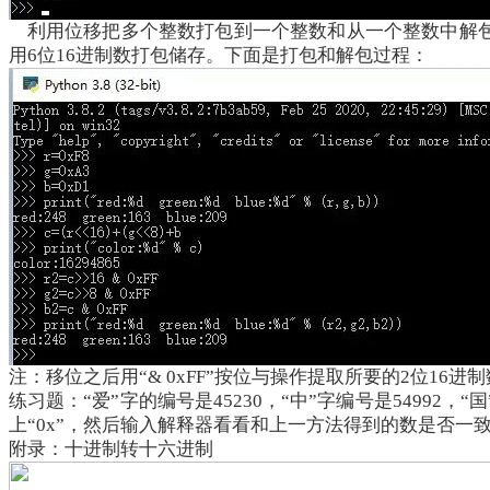
利用位移把多个整数打包到一个整数和从一个整数中解包出各
用6位16进制数打包储存。下面是打包和解包过程：
注：移位之后用
“& 0xFF”按位与操作提取所要的2位16进
练习题：
“爱”字的编号是45230，“中”字编号是5499
上“0x”，然后输入解释器看看和上一方法得到的数是否一
附录：十进制转十六进制