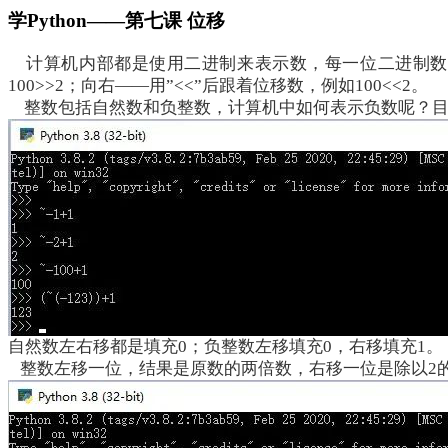
学Python——第七课 位移
计算机内部都是使用二进制来表示数，每一位二进制数用
100>>2；向右——用”<<”后跟着位移数，例如100<<2。
整数包括自然数和负整数，计算机中如何表示负数呢？目
自然数左右移都是填充
0；负整数左移填充0，右移填充1。
整数左移一位，结果是原数的两倍数，右移一位是除以2