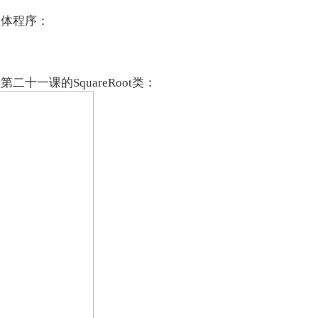
体程序：
一课的SquareRoot类：