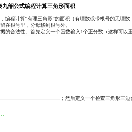
伦-秦九韶公式编程计算三角形面积
，编程计算“有理三角形”的面积（有理数或带根号的无理数
留在根号里，分母移到根号外。
据的合法性。首先定义一个函数输入1个正分数（这样可以
；然后定义一个检查三角形三边