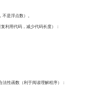
，不是浮点数）。
重复利用代码，减少代码长度）：
合法性函数（利于阅读理解程序）：