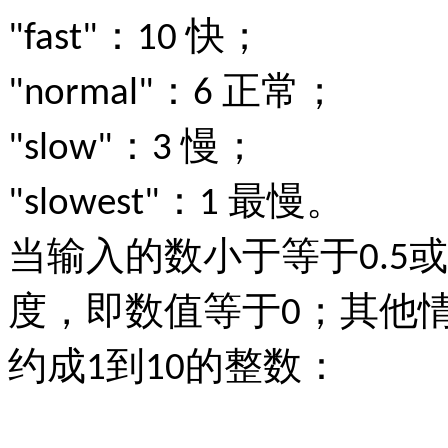
：
快；
"fast"
10
：
正常；
"normal"
6
：
慢；
"slow"
3
：
最慢。
"slowest"
1
当输入的数小于等于
或
0.5
度，即数值等于
；其他
0
约成
到
的整数：
1
10