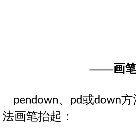
——
画
、
或
方
pendown
pd
down
法画笔抬起：