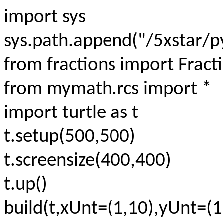
import sys
sys.path.append("/5xstar/py
from fractions import Fract
from mymath.rcs import *
import turtle as t
t.setup(500,500)
t.screensize(400,400)
t.up()
build(t,xUnt=(1,10),yUnt=(1