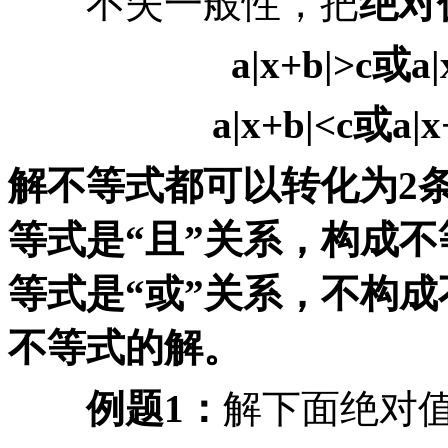
不失一般性，把
绝对
a|x+b|>c
或
a|
a|x+b|<c
或
a|x
解不等式都可以转化为
2
等式是
“
且
”
关系，构成不
等式是
“
或
”
关系，不构成
不等式的解。
例题
1
：
解下面绝对