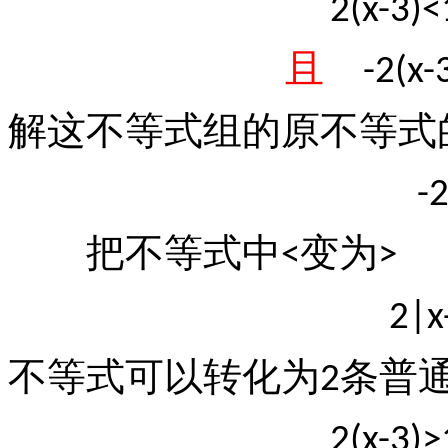
2(x-3)<
且
-2(x-
解这不等式组的原不等式
-
把不等式中
变为
<
>
2|x
不等式可以转化为
条普
2
2(x-3)>