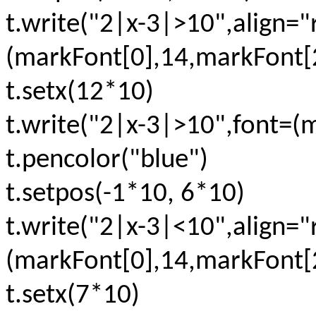
t.write("2|x-3|>10",align="
(markFont[0],14,markFont[2
t.setx(12*10)
t.write("2|x-3|>10",font=(
t.pencolor("blue")
t.setpos(-1*10, 6*10)
t.write("2|x-3|<10",align="
(markFont[0],14,markFont[2
t.setx(7*10)