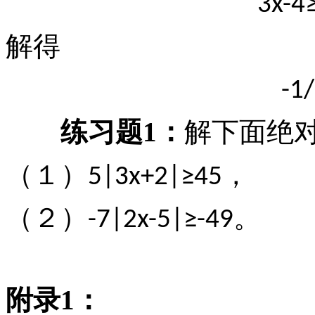
3x-4
解得
-1
练习题
1
：
解下面绝
（１）
，
5|3x+2|≥45
（２）
。
-7|2x-5|≥-49
附录
1
：