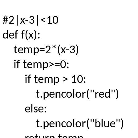
#2|x-3|<10
def f(x):
temp=2*(x-3)
if temp>=0:
if temp > 10:
t.pencolor("red")
else:
t.pencolor("blue")