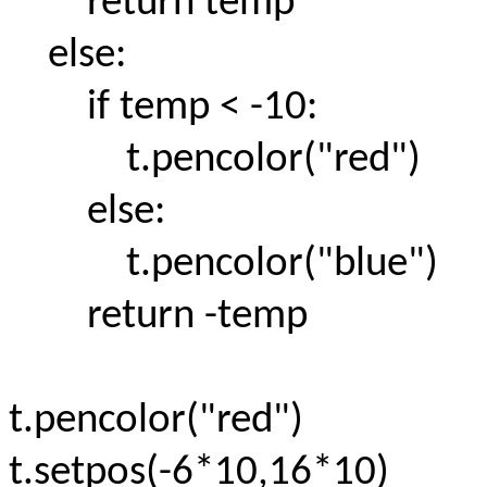
return temp
else:
if temp < -10:
t.pencolor("red")
else:
t.pencolor("blue")
return -temp
t.pencolor("red")
t.setpos(-6*10,16*10)