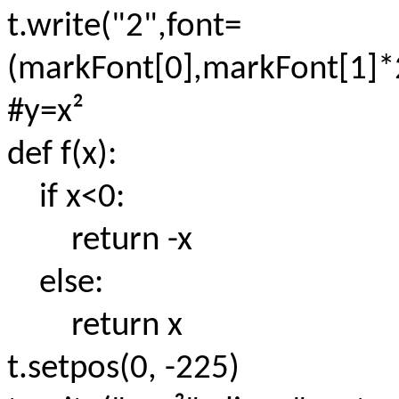
t.write("2",font=
(markFont[0],markFont[1]*
#y=x²
def f(x):
if x<0:
return -x
else:
return x
t.setpos(0, -225)