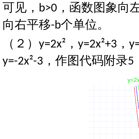
可见，
，函数图象向
b>0
向右平移
个单位。
-b
（２）
，
，
y=2x²
y=2x²+3
y
，作图代码附录
y=-2x²-3
5