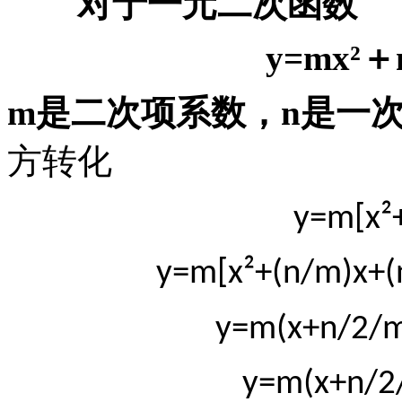
对于一元二次函数
y=mx²
＋
m
是二次项系数，
n
是一
方转化
y=m[x²
y=m[x²+(n/m)x+(
y=m(x+n/2/m
y=m(x+n/2