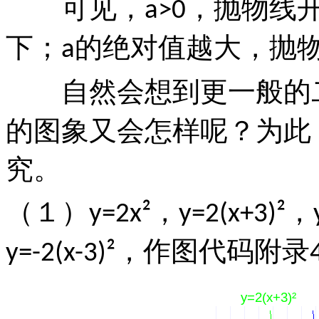
可见，
，抛物线
a>0
下；
的绝对值越大，抛
a
自然会想到更一般的
的图象又会怎样呢？为此
究。
（１）
，
，
y=2x²
y=2(x+3)²
，作图代码附录
y=-2(x-3)²