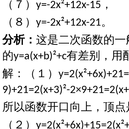
（７）
，
y=-2x²+12x-15
（８）
。
y=-2x²+12x-21
分析：
这是二次函数的一
的
有差别，用
y=a(x+b)²+c
解：（１）
y=2(x²+6x)+21=
9)+21=2(x+3)²-2×9+21=2(x+
所以函数开口向上，顶点
（２）
y=2(x²+6x)+15=2(x²