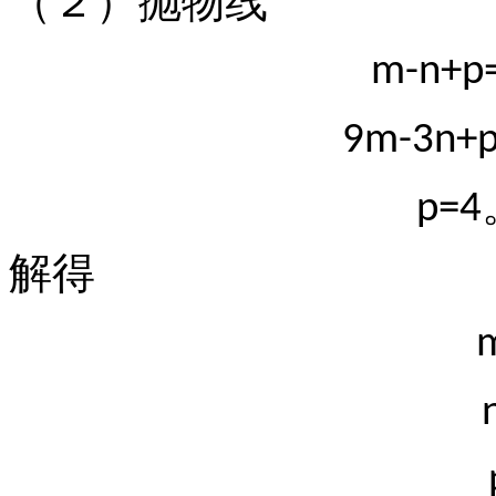
（２）抛物线
m-n+p
9m-3n+p
p=4
解得