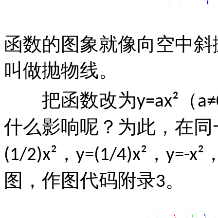
函数的图象就像向空中斜
叫做抛物线。
把函数改为
（
y=ax²
a≠
什么影响呢？为此，在同
，
，
(1/2)x²
y=(1/4)x²
y=-x²
图，作图代码附录
。
3