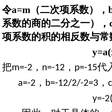
令
a=m
（二次项系数），
系数的商的二分之一），
项系数的积的相反数与常
y=a(
把
，
，
代
m=-2
n=-12
p=-15
，
，
a=-2
b=-12/2/-2=3
c
y=-2