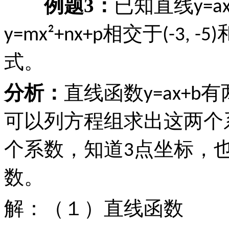
例题
3
：
已知直线
y=a
相交于
y=mx²+nx+p
(-3, -5)
式。
分析：
直线函数
有
y=ax+b
可以列方程组求出这两个
个系数，知道
点坐标，
3
数。
解：（１）直线函数