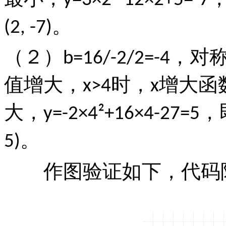
y=3×2²-12×2+5=-7
。
(2, -7)
（２）
，对
b=16/-2/2=-4
值增大，
时，
增大函
x>4
x
大，
，
y=-2×4²+16×4-27=5
。
5)
作图验证如下，代码