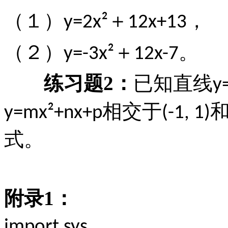
（１）
＋
，
y=2x²
12x+13
（２）
＋
。
y=-3x²
12x-7
练习题
2
：
已知直线
y
相交于
y=mx²+nx+p
(-1, 1)
式。
附录
1
：
import sys