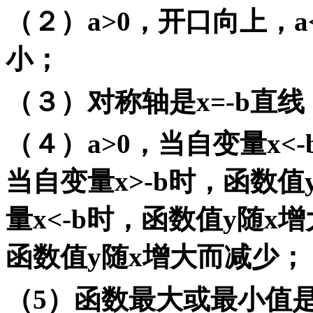
（２）
a>0
，开口向上，
a
小；
（３）对称轴是
x=-b
直线
（４）
a>0
，当自变量
x<-
当自变量
x>-b
时，函数值
量
x<-b
时，函数值
y
随
x
增
函数值
y
随
x
增大而减少；
（
5
）函数最大或最小值