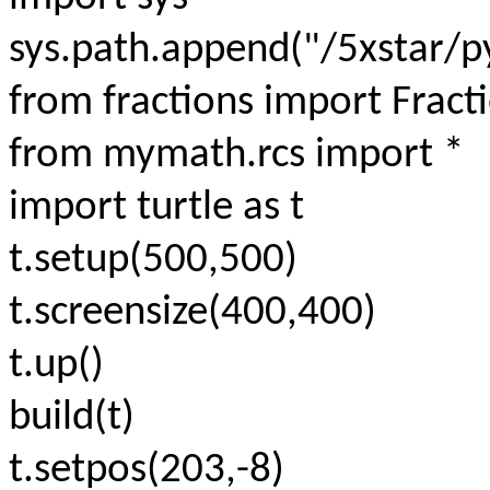
sys.path.append("/5xstar/py
from fractions import Fract
from mymath.rcs import *
import turtle as t
t.setup(500,500)
t.screensize(400,400)
t.up()
build(t)
t.setpos(203,-8)