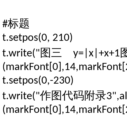
标题
#
t.setpos(0, 210)
图三
t.write("
y=|x|+x+1
(markFont[0],14,markFont[2
t.setpos(0,-230)
作图代码附录
t.write("
3",a
(markFont[0],14,markFont[2