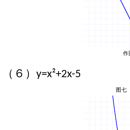
（６）
y=x²+2x-5