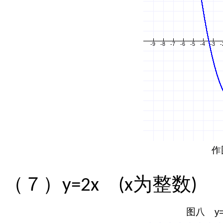
（７）
为整数
y=2x
(x
)