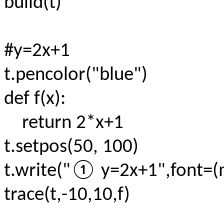
build(t)
#y=2x+1
t.pencolor("blue")
def f(x):
return 2*x+1
t.setpos(50, 100)
t.write("① y=2x+1",font=(
trace(t,-10,10,f)