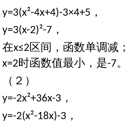
，
y=3(x²-4x+4)-3×4+5
，
y=3(x-2)²-7
在
区间，函数单调减
x≤2
时函数值最小，是
。
x=2
-7
（２）
，
y=-2x²+36x-3
，
y=-2(x²-18x)-3