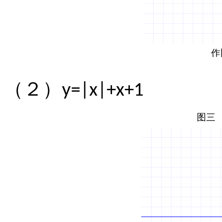
（２）
y=|x|+x+1