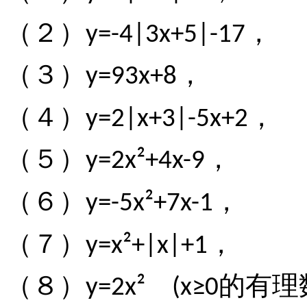
（２）
，
y=-4|3x+5|-17
（３）
，
y=93x+8
（４）
，
y=2|x+3|-5x+2
（５）
，
y=2x²+4x-9
（６）
，
y=-5x²+7x-1
（７）
，
y=x²+|x|+1
（８）
的有理
y=2x²
(x≥0