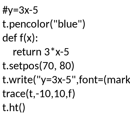
#y=3x-5
t.pencolor("blue")
def f(x):
return 3*x-5
t.setpos(70, 80)
t.write("y=3x-5",font=(mar
trace(t,-10,10,f)
t.ht()