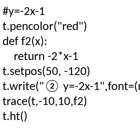
#y=-2x-1
t.pencolor("red")
def f2(x):
return -2*x-1
t.setpos(50, -120)
t.write("② y=-2x-1",font=(
trace(t,-10,10,f2)
t.ht()