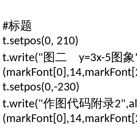
标题
#
t.setpos(0, 210)
图二
图象
t.write("
y=3x-5
(markFont[0],14,markFont[2
t.setpos(0,-230)
作图代码附录
t.write("
2",a
(markFont[0],14,markFont[2