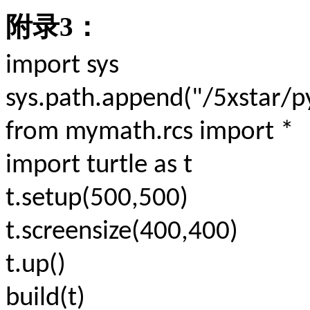
附录
3
：
import sys
sys.path.append("/5xstar/py
from mymath.rcs import *
import turtle as t
t.setup(500,500)
t.screensize(400,400)
t.up()
build(t)