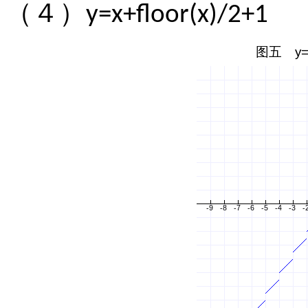
（４）
y=x+floor(x)/2+1