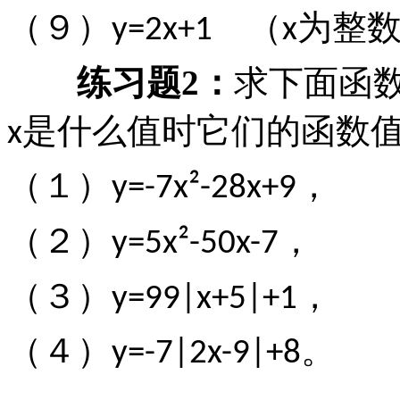
（９）
（
为整
y=2x+1
x
练习题
2
：
求下面函
是什么值时它们的函数
x
（１）
，
y=-7x²-28x+9
（２）
，
y=5x²-50x-7
（３）
，
y=99|x+5|+1
（４）
。
y=-7|2x-9|+8