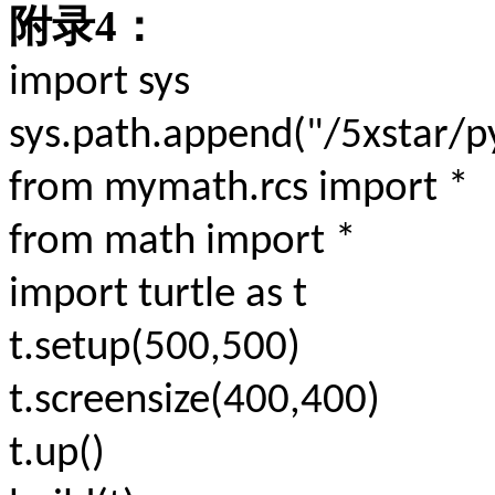
附录
4
：
import sys
sys.path.append("/5xstar/py
from mymath.rcs import *
from math import *
import turtle as t
t.setup(500,500)
t.screensize(400,400)
t.up()