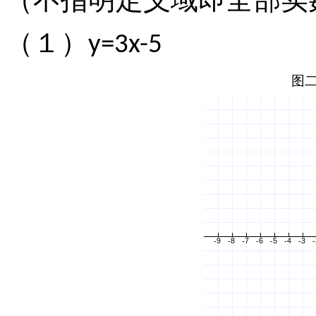
（１）
y=3x-5