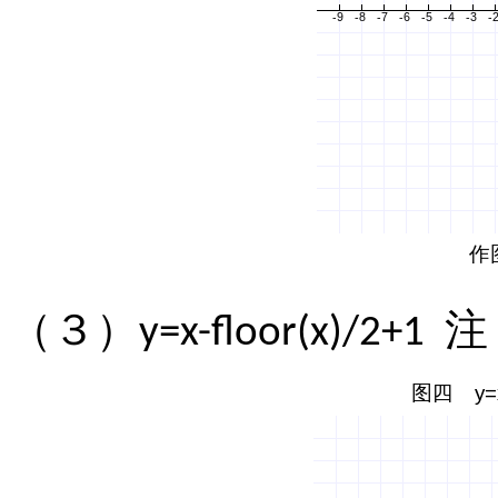
（３）
注
y=x-floor(x)/2+1