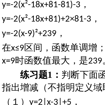
，
y=-2(x²-18x+81-81)-3
，
y=-2(x²-18x+81)+2×81-3
，
y=-2(x-9)²+239
在
区间，函数单调增
x≤9
时函数值最大，是
x=9
239
练习题
1
：
判断下面
指出增减（不指明定义域
（１）
，
y=2|x-3|+5