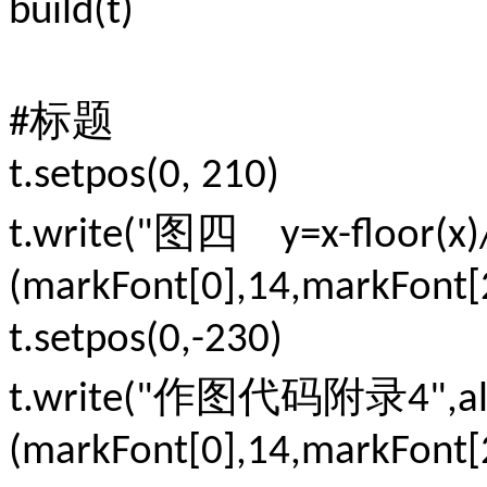
build(t)
标题
#
t.setpos(0, 210)
图四
t.write("
y=x-floor(x
(markFont[0],14,markFont[2
t.setpos(0,-230)
作图代码附录
t.write("
4",a
(markFont[0],14,markFont[2