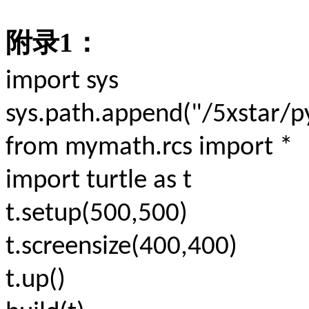
附录
1
：
import sys
sys.path.append("/5xstar/py
from mymath.rcs import *
import turtle as t
t.setup(500,500)
t.screensize(400,400)
t.up()