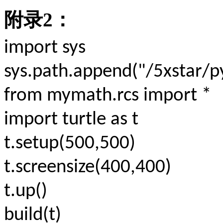
附录
2
：
import sys
sys.path.append("/5xstar/py
from mymath.rcs import *
import turtle as t
t.setup(500,500)
t.screensize(400,400)
t.up()
build(t)