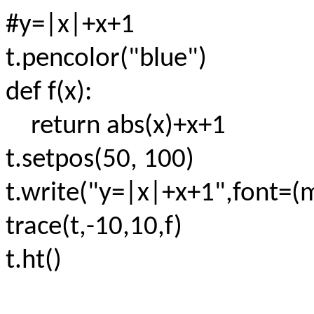
#y=|x|+x+1
t.pencolor("blue")
def f(x):
return abs(x)+x+1
t.setpos(50, 100)
t.write("y=|x|+x+1",font=(
trace(t,-10,10,f)
t.ht()