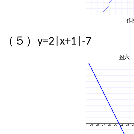
（５）
y=2|x+1|-7