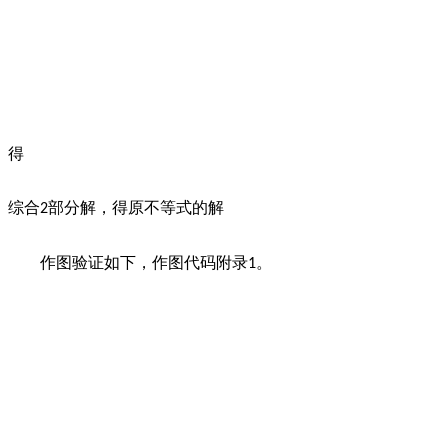
得
综合
部分解，得原不等式的解
2
作图验证如下，作图代码附录
。
1