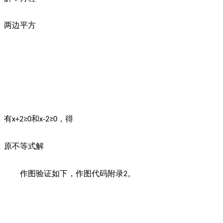
两边平方
有
和
，得
x+2≥0
x-2≥0
原不等式解
作图验证如下，作图代码附录
。
2