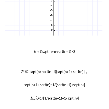
(n+1)sqrt(n)-n·sqrt(n+1)>2
左式
，
=sqrt(n)·sqrt(n+1)[sqrt(n+1)-sqrt(n)]
sqrt(n+1)-sqrt(n)=1/[sqrt(n+1)+sqrt(n)]
左式
=1/[1/sqrt(n+1)+1/sqrt(n)]