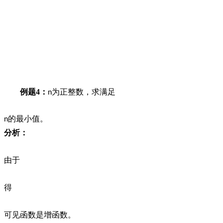
例题
4
：
为正整数，求满足
n
的最小值。
n
分析：
由于
得
可见函数是增函数。