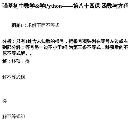
强基初中数学&学Python——第八十四课 函数与
例题
1
：
求解下面不等式
分析：只有
1
处含未知数的根号，把根号项独列在等号左边或右
到部分解；等号另一边不小于
0
作为第三条不等式，移项后的不
原不等式解。。
解：
移项，得
解不等式组
得
解不等式组