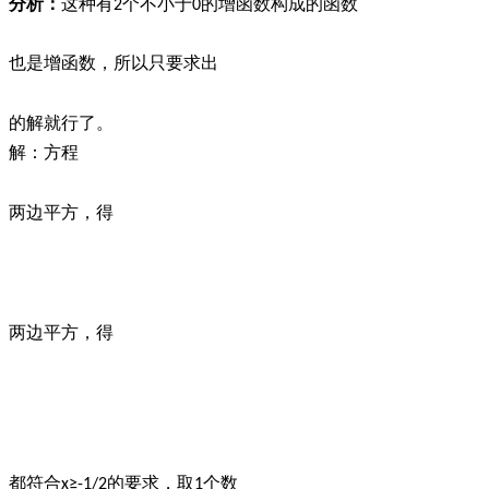
分析：
这种有
个不小于
的增函数构成的函数
2
0
也是增函数，所以只要求出
的解就行了。
解：方程
两边平方，得
两边平方，得
都符合
的要求，取
个数
x≥-1/2
1