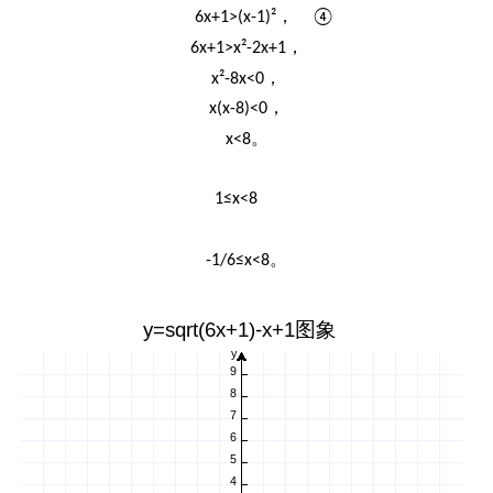
，
6x+1>(x-1)²
④
，
6x+1>x²-2x+1
，
x²-8x<0
，
x(x-8)<0
。
x<8
1≤x<8
。
-1/6≤x<8