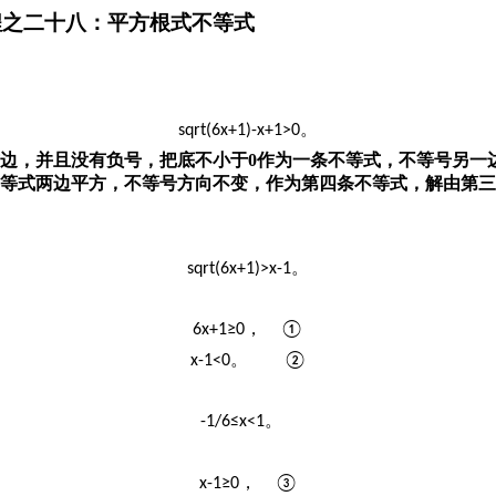
方程之二十八：平方根式不等式
。
sqrt(6x+1)-x+1>0
边，并且没有负号，把底不小于
0
作为一条不等式，不等号另一
等式两边平方，不等号方向不变，作为第四条不等式，解由第三
。
sqrt(6x+1)>x-1
，
6x+1≥0
①
。
x-1<0
②
。
-1/6≤x<1
，
x-1≥0
③