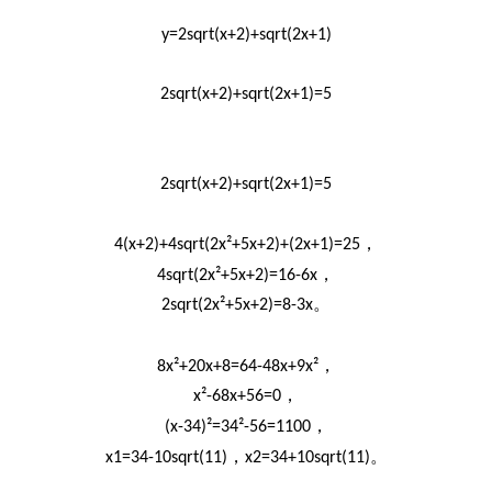
y=2sqrt(x+2)+sqrt(2x+1)
2sqrt(x+2)+sqrt(2x+1)=5
2sqrt(x+2)+sqrt(2x+1)=5
，
4(x+2)+4sqrt(2x²+5x+2)+(2x+1)=25
，
4sqrt(2x²+5x+2)=16-6x
。
2sqrt(2x²+5x+2)=8-3x
，
8x²+20x+8=64-48x+9x²
，
x²-68x+56=0
，
(x-34)²=34²-56=1100
，
。
x1=34-10sqrt(11)
x2=34+10sqrt(11)