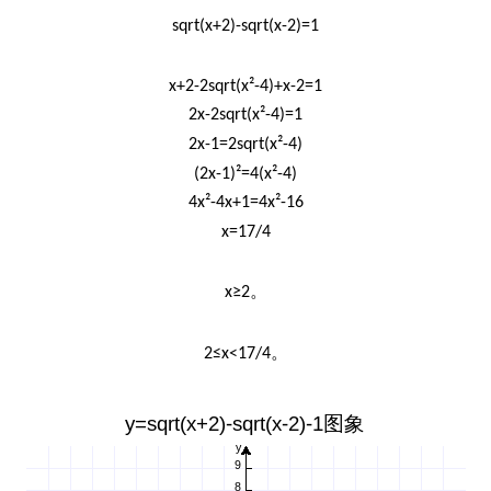
sqrt(x+2)-sqrt(x-2)=1
x+2-2sqrt(x²-4)+x-2=1
2x-2sqrt(x²-4)=1
2x-1=2sqrt(x²-4)
(2x-1)²=4(x²-4)
4x²-4x+1=4x²-16
x=17/4
。
x≥2
。
2≤x<17/4