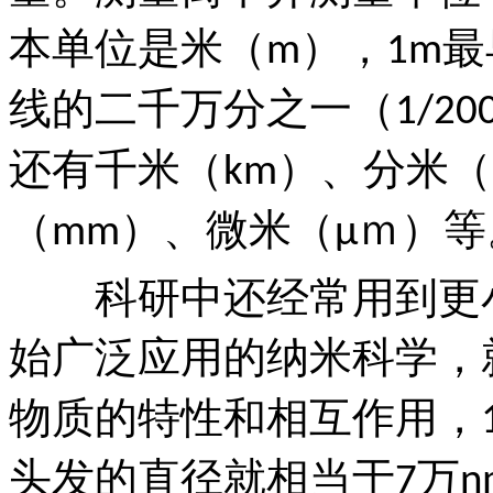
本单位是米（
），
最
m
1m
线的二千万分之一（
1/20
还有千米（
）、分米（
km
（
）、微米（
ｍ）等
mm
μ
科研中还经常用到更小
始广泛应用的纳米科学，
物质的特性和相互作用，
头发的直径就相当于
万
7
n