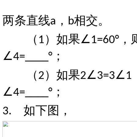
两条直线
，
相交。
a
b
（
）如果
，
1
∠1=60°
；
∠4=____°
（
）如果
2
2∠3=3∠1
；
∠4=____°
如下图，
3.