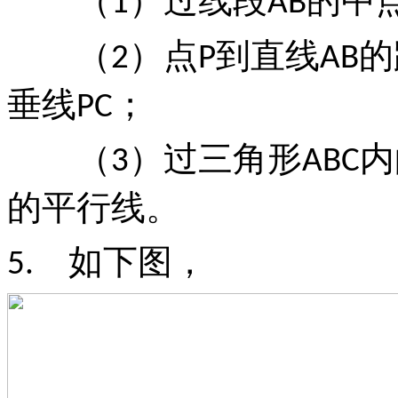
（
）过线段
的中
1
AB
（
）点
到直线
的
2
P
AB
垂线
；
PC
（
）过三角形
内
3
ABC
的平行线。
如下图，
5.