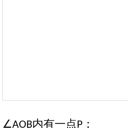
内有一点
：
∠AOB
P