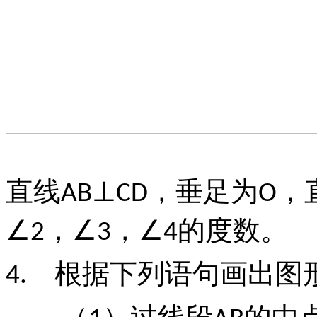
直线
，垂足为
，
AB⊥CD
O
，
，
的度数。
∠2
∠3
∠4
根据下列语句画出图
4.