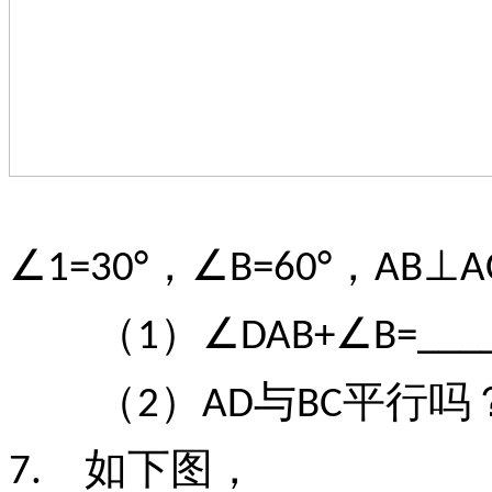
，
，
∠1=30°
∠B=60°
AB⊥A
（
）
1
∠DAB+∠B=____
（
）
与
平行吗
2
AD
BC
如下图，
7.