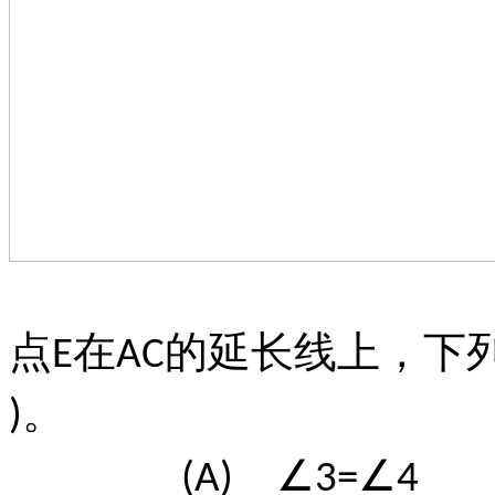
点
在
的延长线上，下
E
AC
。
)
(A)
∠3=∠4