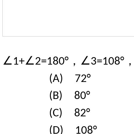
，
∠1+∠2=180°
∠3=108°
(A)
72°
(B)
80°
(C)
82°
(D)
108°