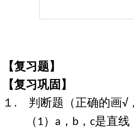
【复习题】
【复习巩固】
１
判断题（正确的画
.
√
（
）
，
，
是直线
1
a
b
c