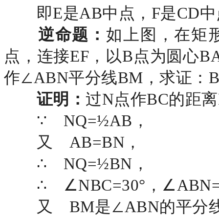
即
E是AB中点，F是CD
逆命题：
如上图，在矩
点，连接EF，以B点为圆心B
作∠ABN平分线BM，求证：
证明：
过
N点作BC的距离
∵ NQ=½AB，
又
AB=BN，
∴ NQ=½BN，
∴ ∠NBC=30°，∠ABN=
又
BM是∠ABN的平分