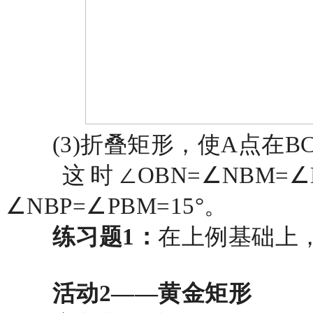
(3)折叠矩形，使A点在
这时
∠OBN=∠NBM=∠
∠NBP=∠PBM=15°。
练习题
1：
在上例基础上
活动
2——黄金矩形