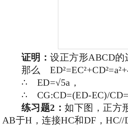
证明：
设正方形
ABCD的
那么
ED²=EC²+CD²=
∴ ED=√5a，
∴ CG:CD=(ED-EC)/CD=(√
练习题
2：
如下图，正方
AB于H，连接HC和DF，HC/