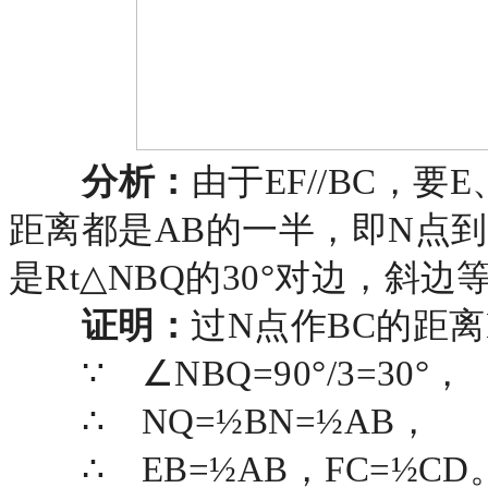
分析：
由于
EF//BC，
距离都是AB的一半，即N点到
是Rt△NBQ的30°对边，斜边
证明：
过
N点作BC的距离
∵ ∠NBQ=90°/3=30°，
∴ NQ=½BN=½AB，
∴ EB=½AB，FC=½CD