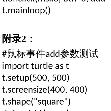
t.mainloop()
附录
2
：
鼠标事件
参数测试
#
add
import turtle as t
t.setup(500, 500)
t.screensize(400, 400)
t.shape("square")