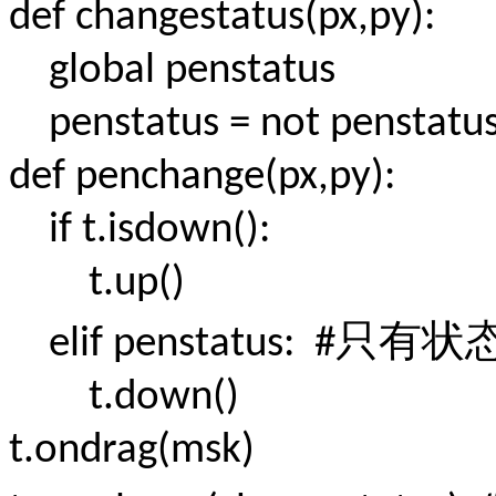
def changestatus(px,py):
global penstatus
penstatus = not penstat
def penchange(px,py):
if t.isdown():
t.up()
只有状
elif penstatus: #
t.down()
t.ondrag(msk)