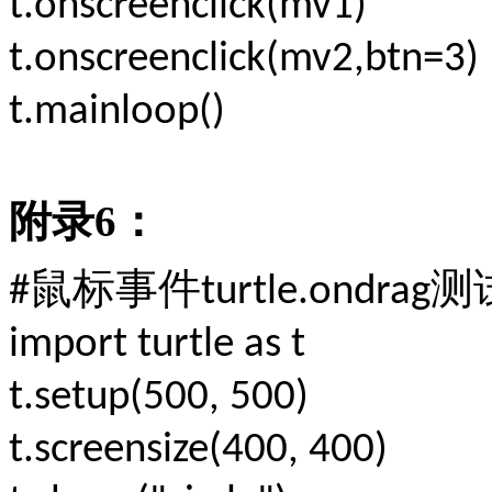
t.onscreenclick(mv1)
t.onscreenclick(mv2,btn=3)
t.mainloop()
附录
6
：
鼠标事件
测
#
turtle.ondrag
import turtle as t
t.setup(500, 500)
t.screensize(400, 400)