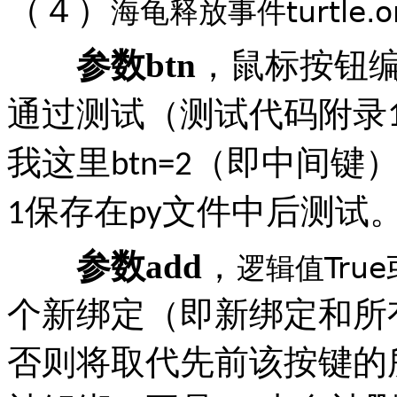
（４）
turtle.
海龟释放事件
参数
btn
，鼠标按钮
通过测试（测试代码附录
我这里
（即中间键
btn=2
保存在
文件中后测试
1
py
参数
add
，
True
逻辑值
个新绑定（即新绑定和所
否则将取代先前该按键的