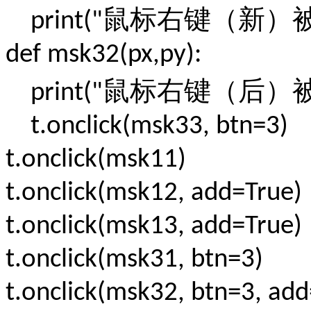
鼠标右键（新）
print("
def msk32(px,py):
鼠标右键（后）
print("
t.onclick(msk33, btn=3)
t.onclick(msk11)
t.onclick(msk12, add=True)
t.onclick(msk13, add=True)
t.onclick(msk31, btn=3)
t.onclick(msk32, btn=3, ad