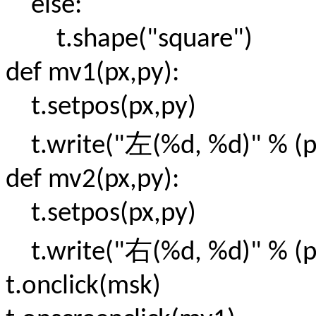
else:
t.shape("square")
def mv1(px,py):
t.setpos(px,py)
左
t.write("
(%d, %d)" % (p
def mv2(px,py):
t.setpos(px,py)
右
t.write("
(%d, %d)" % 
t.onclick(msk)