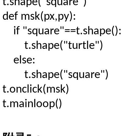
t.shape("square")
def msk(px,py):
if "square"==t.shape():
t.shape("turtle")
else:
t.shape("square")
t.onclick(msk)
t.mainloop()