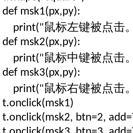
def msk1(px,py):
鼠标左键被点击
print("
def msk2(px,py):
鼠标中键被点击
print("
def msk3(px,py):
鼠标右键被点击
print("
t.onclick(msk1)
t.onclick(msk2, btn=2, add=
t.onclick(msk3, btn=3, add=