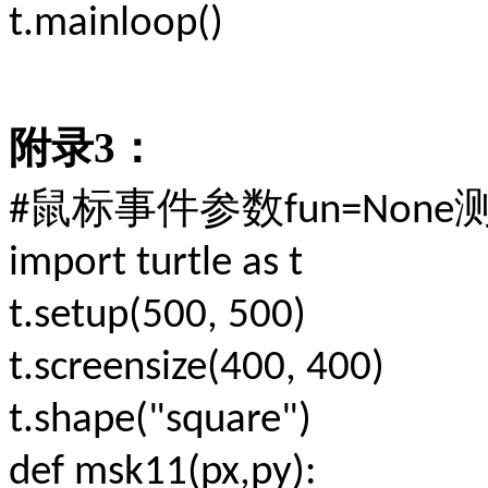
t.mainloop()
附录
3
：
鼠标事件参数
#
fun=None
import turtle as t
t.setup(500, 500)
t.screensize(400, 400)
t.shape("square")
def msk11(px,py):