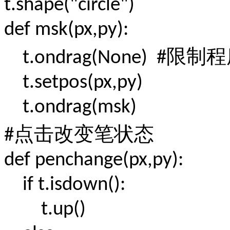
t.shape("circle")
def msk(px,py):
限制程
t.ondrag(None) #
t.setpos(px,py)
t.ondrag(msk)
点击改变笔状态
#
def penchange(px,py):
if t.isdown():
t.up()