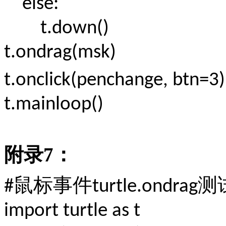
else:
t.down()
t.ondrag(msk)
t.onclick(penchange, btn=3
t.mainloop()
附录
7
：
鼠标事件
测
#
turtle.ondrag
import turtle as t