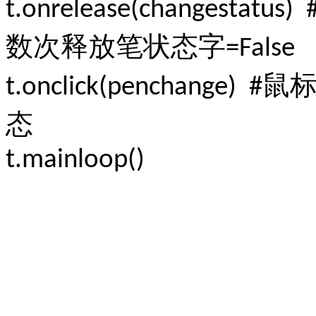
t.onrelease(changestatus) 
数次释放笔状态字
=False
鼠
t.onclick(penchange) #
态
t.mainloop()