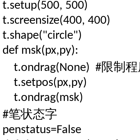
t.setup(500, 500)
t.screensize(400, 400)
t.shape("circle")
def msk(px,py):
限制程
t.ondrag(None) #
t.setpos(px,py)
t.ondrag(msk)
笔状态字
#
penstatus=False