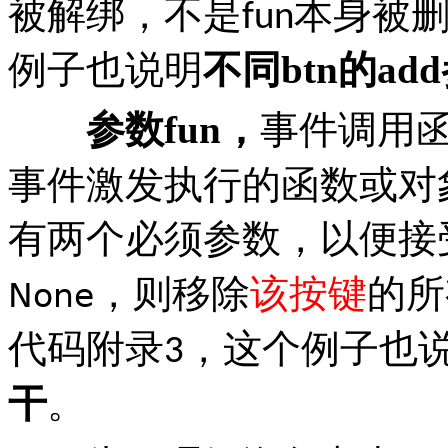
被解绑，不是
本身被
fun
例子也说明
不同
btn
的
add
参数
fun
，
事件调用
事件激发执行的函数或对
有两个必须参数，以便接
，则移除
该按键
的所
None
代码附录
，这个例子也
3
干
。