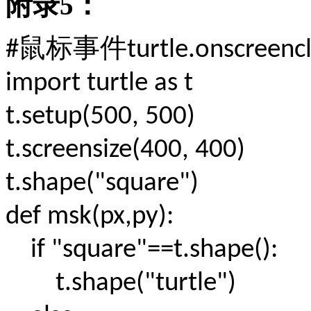
附录
5
：
鼠标事件
#
turtle.onscreencl
import turtle as t
t.setup(500, 500)
t.screensize(400, 400)
t.shape("square")
def msk(px,py):
if "square"==t.shape():
t.shape("turtle")