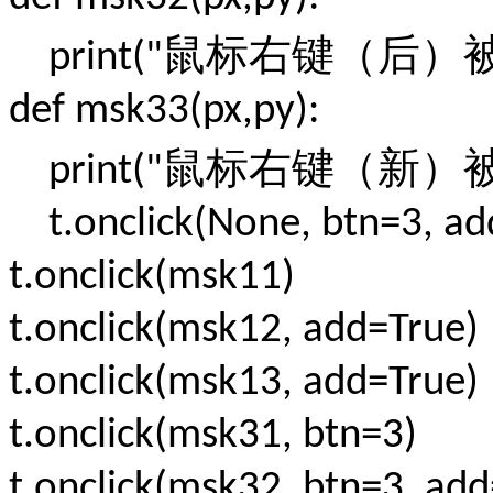
鼠标右键（后）
print("
def msk33(px,py):
鼠标右键（新）
print("
t.onclick(None, btn=3, ad
t.onclick(msk11)
t.onclick(msk12, add=True)
t.onclick(msk13, add=True)
t.onclick(msk31, btn=3)
t.onclick(msk32, btn=3, ad