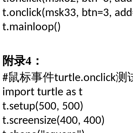
t.onclick(msk33, btn=3, ad
t.mainloop()
附录
4
：
鼠标事件
测
#
turtle.onclick
import turtle as t
t.setup(500, 500)
t.screensize(400, 400)