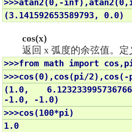
>>>atan2(0,-inf),atan2(0,
(3.141592653589793, 0.0)
cos(x)
返回
x 弧度的余弦值。定义域(-
>>>from math import cos,p
>>>cos(0),cos(pi/2),cos(-
(1.0, 6.123233995736766
-1.0, -1.0)
>>>cos(100*pi)
1.0