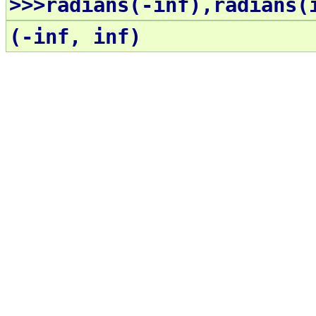
>>>radians(-inf),radians(
(-inf, inf)