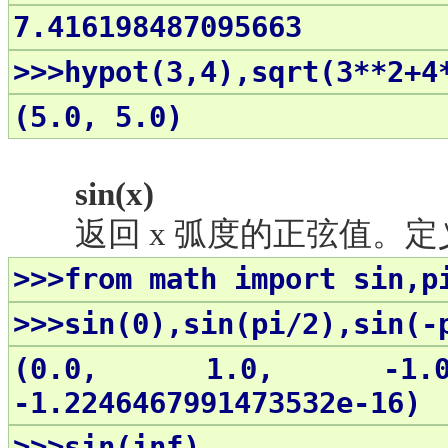
7.416198487095663
>>>hypot(3,4),sqrt(3**2+4
(5.0, 5.0)
sin(x)
返回
x 弧度的正弦值。定义域(-
>>>from math import sin,p
>>>sin(0),sin(pi/2),sin(-
(0.0, 1.0, -1.0, 1
-1.2246467991473532e-16)
>>>sin(inf)