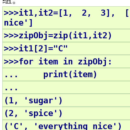
>>>it1,it2=[1, 2, 3], [
nice']
>>>zipObj=zip(it1,it2)
>>>it1[2]="C"
>>>for item in zipObj:
... print(item)
...
(1, 'sugar')
(2, 'spice')
('C', 'everything nice')