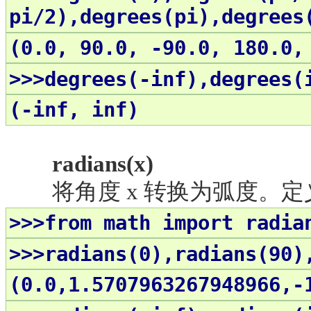
pi/2),
degrees
(pi),
degrees
(0.0, 90.0, -90.0, 180.0,
>>>degrees(-inf),degrees(
(-inf, inf)
radians(x)
将角度
x 转换为弧度。定义域[-
>>>from math import radia
>>>radians(0),radians(90)
(0.0,1.5707963267948966,-