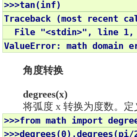
>>>tan(inf)
Traceback (most recent ca
File "<stdin>", line 1, 
ValueError: math domain e
角度转换
degrees(x)
将弧度
x 转换为度数。定义域[-
>>>from math import degre
>>>
degrees
(0),
degrees
(pi/