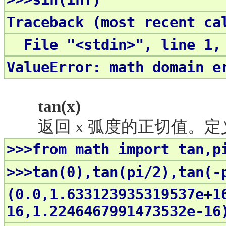
Traceback (most recent ca
File "<stdin>", line 1, 
ValueError: math domain e
tan(x)
返回
x 弧度的正切值。定义域(-i
>>>from math import tan,p
>>>tan(0),tan(pi/2),tan(-
(0.0,1.633123935319537e+1
16,1.2246467991473532e-16