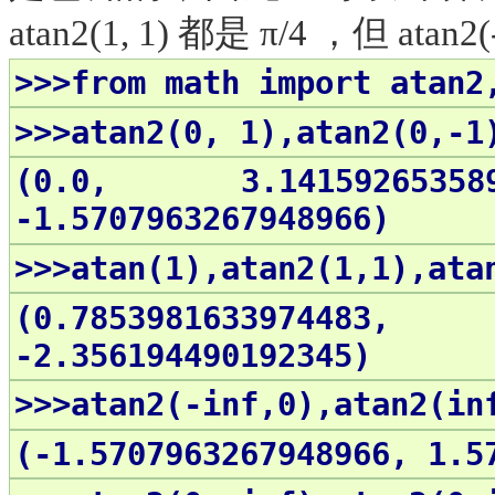
atan2(1, 1) 都是 π/4 ，但 atan2(-
>>>from math import atan2
>>>atan2(0, 1),atan2(0,-1
(0.0, 3.141592653589
-1.5707963267948966)
>>>atan(1),atan2(1,1),ata
(0.785398163397448
-2.356194490192345)
>>>atan2(-inf,0),atan2(in
(-1.5707963267948966, 1.5