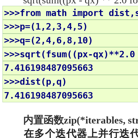
sqrt(sum((px - qx) ** 2.0 for
>>>from math import dist,
>>>p=(1,2,3,4,5)
>>>q=(2,4,6,8,10)
>>>sqrt(fsum((px-qx)**2.0
7.416198487095663
>>>dist(p,q)
7.416198487095663
内置函数
zip(*iterables, st
在多个迭代器上并行迭代