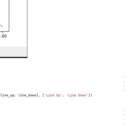
·
·
·
·
[line_up, line_down], [
'Line Up'
,
'Line Down'
])
·
·
·
·