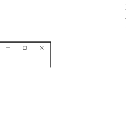
·
·
·
·
·
·
·