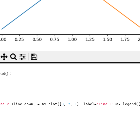
end()：
ine 2'
)line_down, = ax.plot([
3
,
2
,
1
], label=
'Line 1'
)ax.legend(