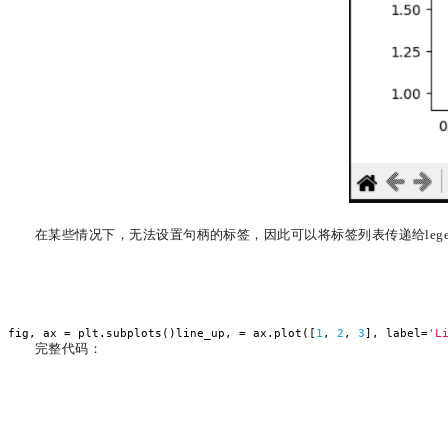
在某些情况下，无法设置句柄的标签，因此可以将标签列表传递给
leg
fig, ax = plt.subplots()line_up, = ax.plot([
1
,
2
,
3
], label=
'L
完整代码：