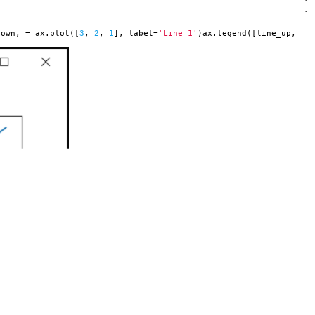
·
·
·
down, = ax.plot([
3
,
2
,
1
], label=
'Line 1'
)ax.legend([line_up,