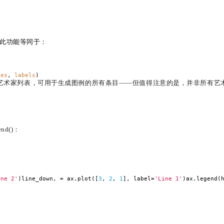
签。此功能等同于：
les
,
labels
)
柄/艺术家列表，可用于生成图例的所有条目——但值得注意的是，并非所有艺
end()：
ine 2'
)line_down, = ax.plot([
3
,
2
,
1
], label=
'Line 1'
)ax.legend(