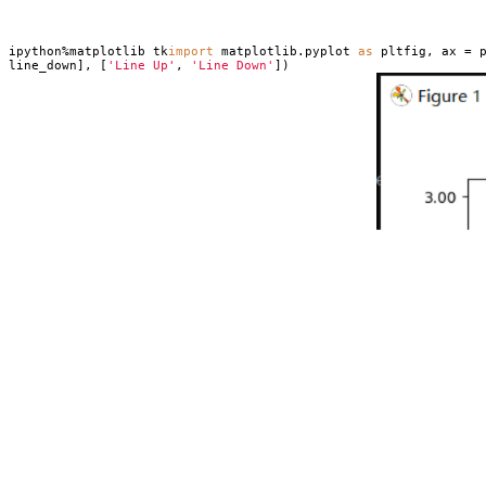
ipython%matplotlib tk
import
matplotlib.pyplot
as
pltfig, ax = p
line_down], [
'Line Up'
,
'Line Down'
])