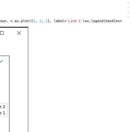
·
·
·
·
down, = ax.plot([
3
,
2
,
1
], label=
'Line 1'
)ax.legend(handles=