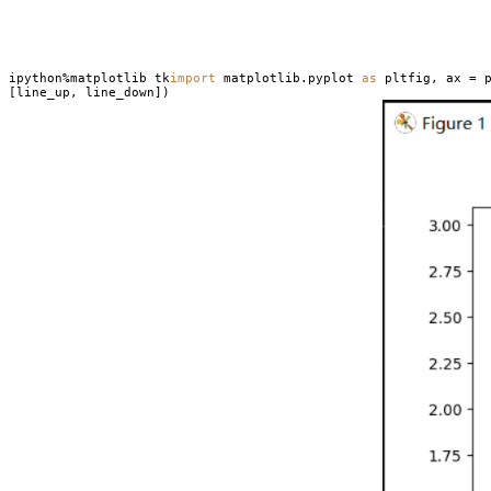
ipython%matplotlib tk
import
matplotlib.pyplot
as
pltfig, ax = p
[line_up, line_down])