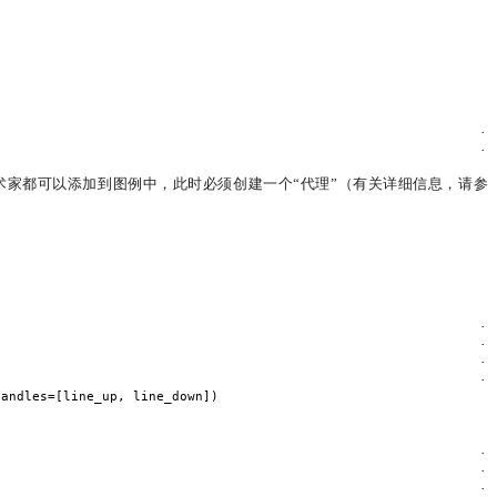
·
·
术家都可以添加到图例中，此时必须创建一个“代理”（有关详细信息，请参
·
·
·
·
handles=[line_up, line_down])
·
·
·