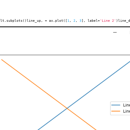
lt.subplots()line_up, = ax.plot([
1
,
2
,
3
], label=
'Line 2'
)line_