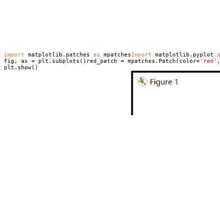
import
matplotlib.patches
as
mpatches
import
matplotlib.pyplot
fig, ax = plt.subplots()red_patch = mpatches.Patch(color=
'red'
plt.show()