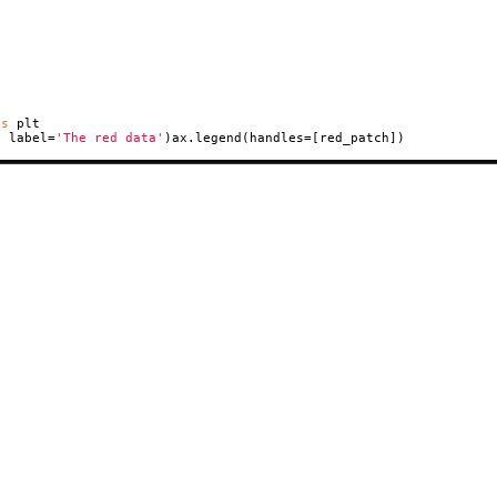
as
plt
, label=
'The red data'
)ax.legend(handles=[red_patch])