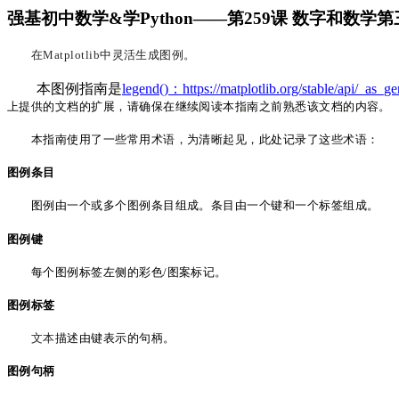
强基初中数学&学Python——第259课 数字和数学第三方
在
Matplotlib中灵活生成图例。
本图例指南是
legend()：
https://matplotlib.org/stable/api/_as_
上提供的文档的扩展，请确保在继续阅读本指南之前熟悉该文档的内容。
本指南使用了一些常用术语，为清晰起见，此处记录了这些术语：
图例条目
图例由一个或多个图例条目组成。条目由一个键和一个标签组成。
图例键
每个图例标签左侧的彩色
/图案标记。
图例标签
文本
描述由键表示的句柄。
图例句柄