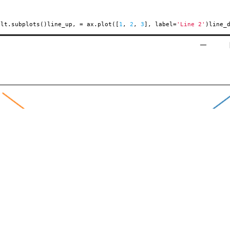
lt.subplots()line_up, = ax.plot([
1
,
2
,
3
], label=
'Line 2'
)line_