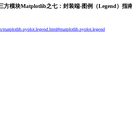
模块Matplotlib之七：封装端-图例（Legend）指
gen/matplotlib.pyplot.legend.html#matplotlib.pyplot.legend