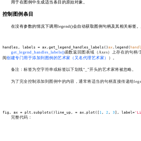
用于在图例中生成适当条目的原始对象。
控制图例条目
在没有参数的情况下调用
legend()会自动获取图例句柄及其相关标
handles, labels = ax.get_legend_handles_labels()
ax
.legend(
hand
get_legend_handles_labels()
函数返回图表域（
Axes）上存在的句
阅
创建专门用于添加到图例的艺术家（又名代理艺术家）
）。
备注：标签为空字符串或标签以下划线
“_”开头的艺术家将被忽略。
为了完全控制添加到图例中的内容，通常将适当的句柄直接传递给
leg
fig, ax = plt.subplots()line_up, = ax.plot([
1
,
2
,
3
], label=
'L
完整代码：