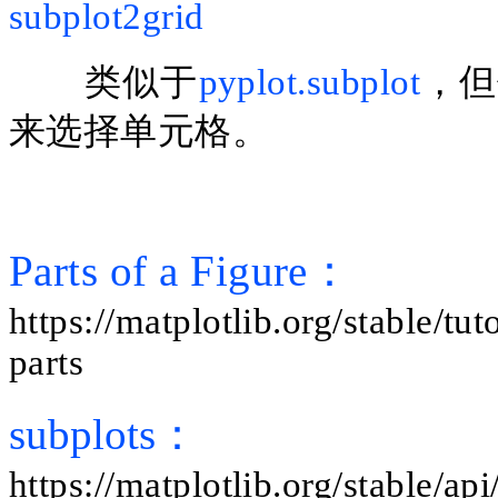
subplot2grid
类似于
pyplot.subplot
，但
来选择单元格。
Parts of a Figure：
https://matplotlib.org/stable/tu
parts
subplots：
https://matplotlib.org/stable/a