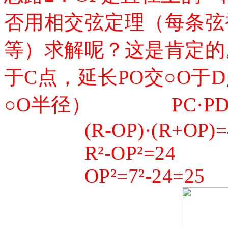
否用相交弦定理（每条弦
等）求解呢？这是肯定的
于C点，延长PO交○O于
○O半径）
PC·P
(R-OP)·(R+OP)=
R²-OP²=24
OP²=7²-24=25