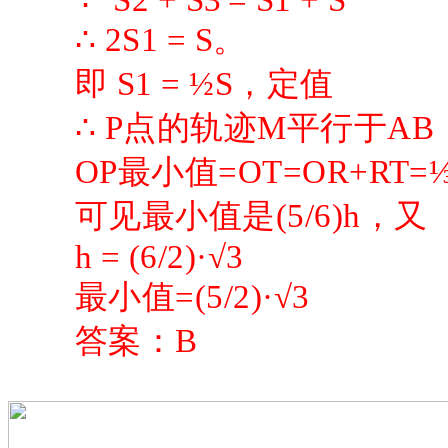
∵
S2 + S3
= S1 + S
∴ 2S1 = S。
即
S1 = ½S，定值
∴ P点的轨迹M平行于A
OP最小值=OT=OR+RT=⅓h
可见最小值是
(5/6)h，又
h = (6/2)·√3
最小值
=(5/2)·√3
答案：
B