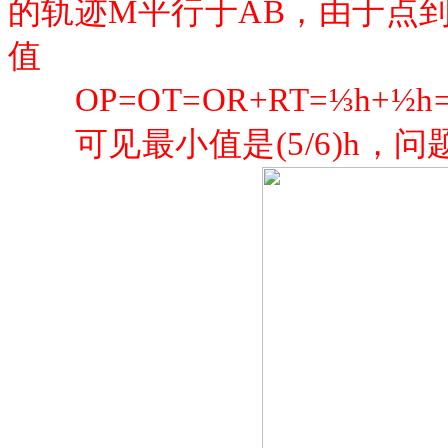
的轨迹M平行于AB，由于点
值
OP=OT=OR+RT=⅓h+½h=
可见最小值是
(5/6)h，