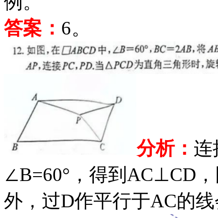
例。
答案：
6。
分析：
连
∠B=60°，得到AC⊥CD
外，过D作平行于AC的线