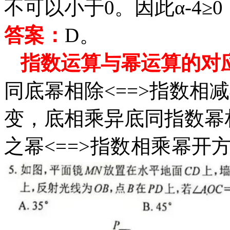
不可以小于0。因此α-4≥
答案：
D
。
指数运算与幂运算的对
同底幂相除
<==>指数相
变，底相乘异底同指数幂相
之幂
<==>指数相乘
幂开