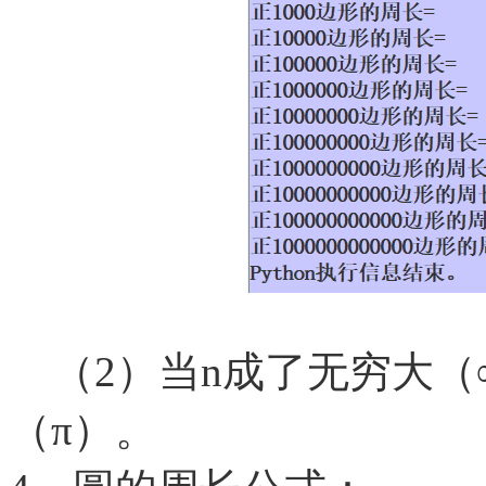
（2）当n成了无穷大（
（π）。