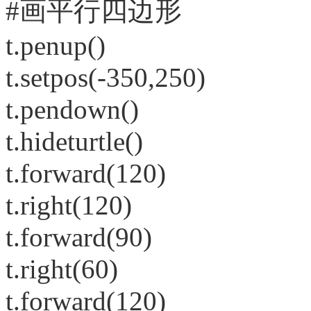
#画平行四边形
t.penup()
t.setpos(-350,250)
t.pendown()
t.hideturtle()
t.forward(120)
t.right(120)
t.forward(90)
t.right(60)
t.forward(120)