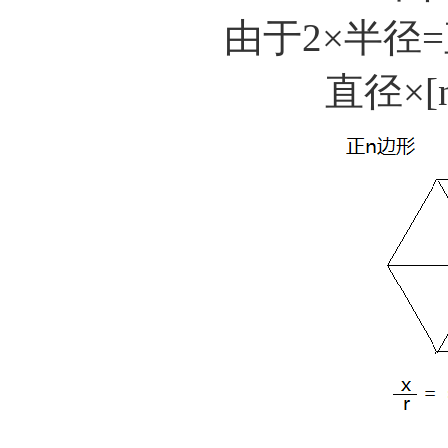
由于
2×半径
直径
×[