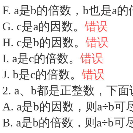
F. a是b的倍数，b也是a
G. c是a的因数。
错误
H. c是b的因数。
错误
I. a是c的倍数。
错误
J. b是c的倍数。
错误
2. a、b都是正整数，下
A. a是b的因数，则a÷b
B. a是b的倍数，则a÷b