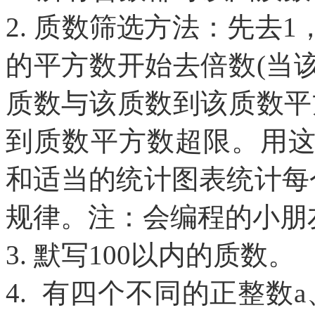
2. 质数筛选方法：先去
的平方数开始去倍数(当
质数与该质数到该质数平
到质数平方数超限。用这
和适当的统计图表统计每
规律。注：会编程的小朋友
3. 默写100以内的质数。
4. 有四个不同的正整数a、