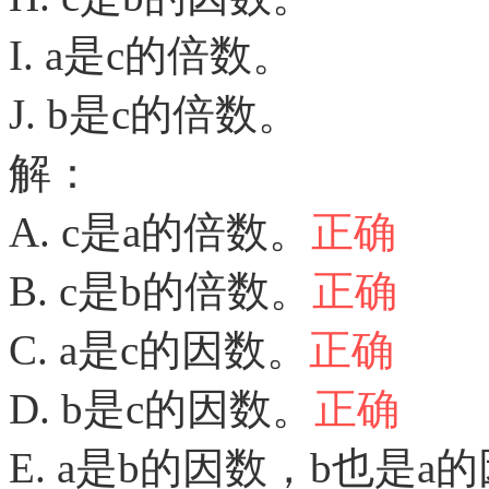
I. a是c的倍数。
J. b是c的倍数。
解：
A. c是a的倍数。
正确
B. c是b的倍数。
正确
C. a是c的因数。
正确
D. b是c的因数。
正确
E. a是b的因数，b也是a