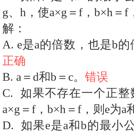
g、h，使a×g＝f，b×h
解：
A. e是a的倍数，也是b
正确
B. a＝d和b＝c。
错误
C. 如果不存在一个正整
a×g＝f，b×h＝f，则e
D. 如果e是a和b的最