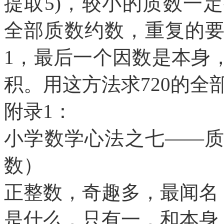
提取5)，较小的质数一
全部质数约数，重复的
1，最后一个因数是本身
积。用这方法求720的全
附录
1：
小学数学心法之七
——
数）
正整数，奇趣多，最闻名
是什么，只有一，和本身