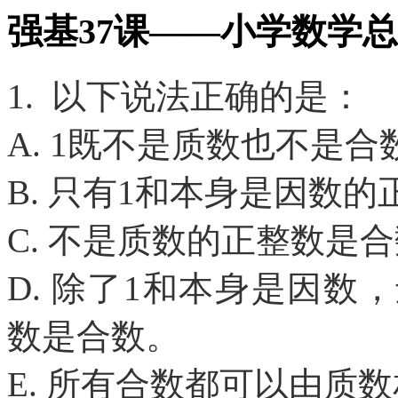
强基37课——小学数学总
1. 以下说法正确的是：
A. 1既不是质数也不是
B. 只有1和本身是因数
C. 不是质数的正整数是
D. 除了1和本身是因
数是合数。
E. 所有合数都可以由质