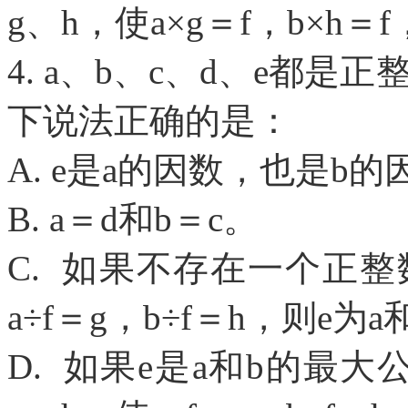
g、h，使a×g＝f，b×h
4. a、b、c、d、e都是正
下说法正确的是：
A. e是a的因数，也是b
B. a＝d和b＝c。
C. 如果不存在一个正整
a÷f＝g，b÷f＝h，则e
D. 如果e是a和b的最