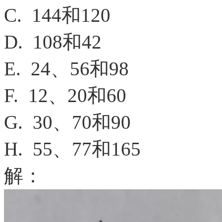
C. 144和120
D. 108和42
E. 24、56和98
F. 12、20和60
G. 30、70和90
H. 55、77和165
解：