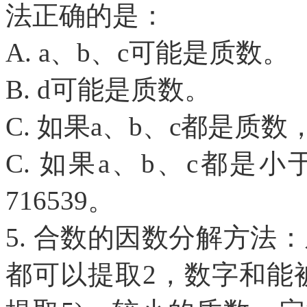
法正确的是：
A. a、b、c可能是质数。
B. d可能是质数。
C. 如果a、b、c都是质
C. 如果a、b、c都是
716539。
5. 合数的因数分解方法
都可以提取2，数字和能