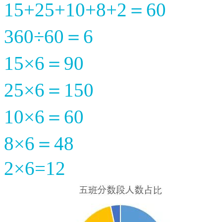
15+25+10+8+2＝60
360÷60＝6
15×6＝90
25×6＝150
10×6＝60
8×6＝48
2×6=12