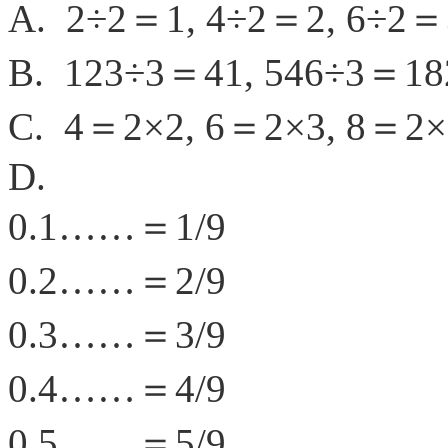
A. 2÷2＝1, 4÷2＝2, 6÷2＝
B. 123÷3＝41, 546÷3＝18
C. 4＝2×2, 6＝2×3, 8＝2×
D.
0.1……＝1/9
0.2……＝2/9
0.3……＝3/9
0.4……＝4/9
0.5……＝5/9